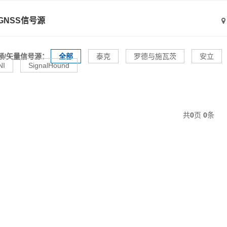
GNSS信号源
频/矢量信号源：
全部
泰克
罗德与施瓦茨
安立
NI
SignalHound
共
0
页
0
条