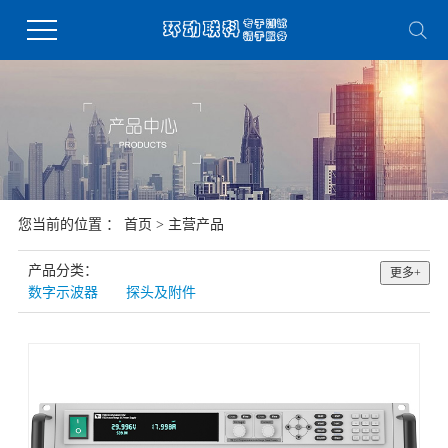
您当前的位置 ：
首页
>
主营产品
产品分类：
更多+
数字示波器
探头及附件
函数和任意波形发生器
频谱/信号分析仪
网络分析仪
射频/矢量信号源
电磁兼容测试
微小信号测试仪
万用表/数据采集系统
元件参数测试仪
安规测试仪
电源和负载