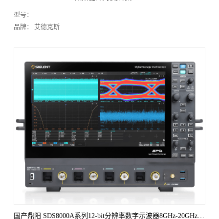
型号：
品牌： 艾德克斯
国产鼎阳 SDS8000A系列12-bit分辨率数字示波器8GHz-20GHz，50GS/s采样率，4通道，2.5Gpts记录长度