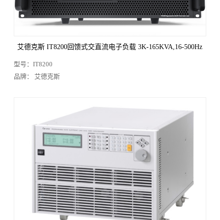
电能/功率分析仪
显微镜
温度测试
光学分析
静电测试
环境试验箱
自动测试系统
二手/租赁/维修
工具类
子分类：
艾德克斯 IT8200回馈式交直流电子负载 3K-165KVA,16-500Hz
直流电源
交直流电源
直流电子负载
型号：IT8200
交直流电子负载
品牌： 艾德克斯
品牌筛选：
全部
艾德克斯
普源精电
泰克
恩智
CHROMA
横河
是德科技
航裕