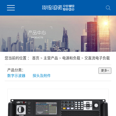
您当前的位置 ：
首页
>
主营产品
>
电源和负载
>
交直流电子负载
产品分类：
更多+
数字示波器
探头及附件
函数和任意波形发生器
频谱/信号分析仪
网络分析仪
射频/矢量信号源
电磁兼容测试
微小信号测试仪
万用表/数据采集系统
元件参数测试仪
安规测试仪
电源和负载