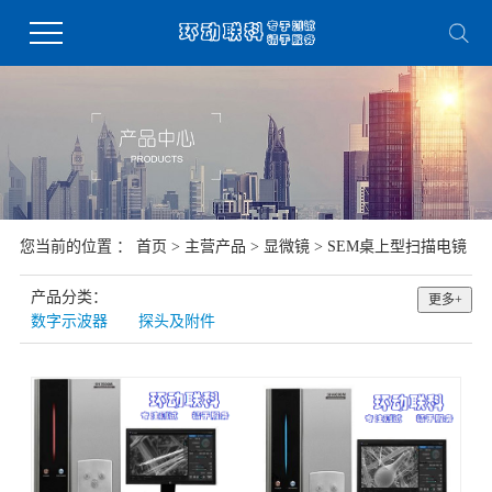
您当前的位置 ：
首页
>
主营产品
>
显微镜
>
SEM桌上型扫描电镜
产品分类：
更多+
数字示波器
探头及附件
函数和任意波形发生器
频谱/信号分析仪
网络分析仪
射频/矢量信号源
电磁兼容测试
微小信号测试仪
万用表/数据采集系统
元件参数测试仪
安规测试仪
电源和负载