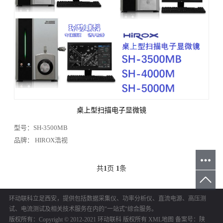
电能/功率分析仪
显微镜
温度测试
光学分析
静电测试
环境试验箱
自动测试系统
二手/租赁/维修
工具类
子分类：
3D超景深显微镜
SEM桌上型扫描电镜
品牌筛选：
全部
HIROX浩视
卡尔蔡司
飞纳
舜宇光学
桌上型扫描电子显微镜
型号：SH-3500MB
品牌： HIROX浩视
共
1
页
1
条
环动联科立足西安，提供包括数据采集仪、功率分析仪、直流电源、高压测
试、电流测试及相关技术服务在内的"一站式"综合服务。
版权所有：Copyright © 2012-2021 环动联科 版权所有
XML地图
备案号：
陕