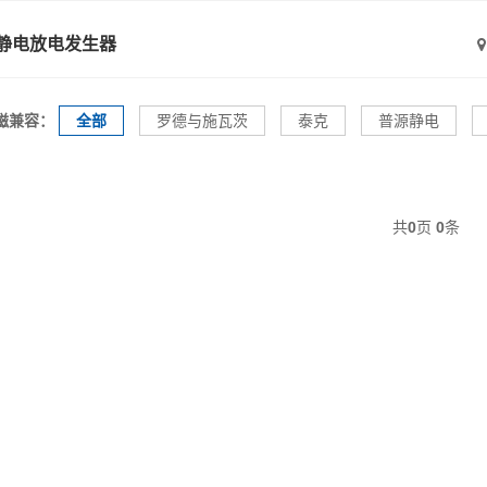
静电放电发生器
磁兼容：
全部
罗德与施瓦茨
泰克
普源静电
共
0
页
0
条