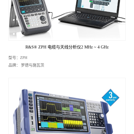
电能/功率分析仪
显微镜
温度测试
光学分析
静电测试
环境试验箱
自动测试系统
二手/租赁/维修
工具类
子分类：
扫频式频谱仪
实时频谱分析仪
信号分析仪
相位噪声分析仪
R&S® ZPH 电缆与天线分析仪2 MHz ~ 4 GHz
噪声系数分析仪
型号：ZPH
品牌筛选：
品牌： 罗德与施瓦茨
全部
泰克
普源
罗德与施瓦茨
是德
安立
NI
Signal Hound