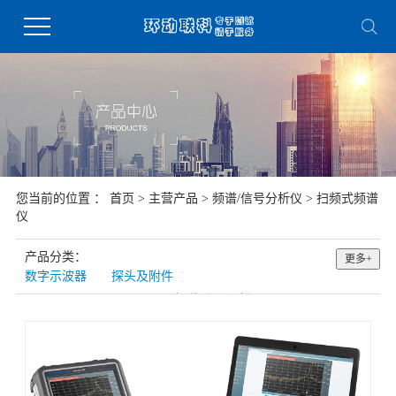
您当前的位置 ：
首页
>
主营产品
>
频谱/信号分析仪
>
扫频式频谱
仪
产品分类：
更多+
数字示波器
探头及附件
函数和任意波形发生器
频谱/信号分析仪
网络分析仪
射频/矢量信号源
电磁兼容测试
微小信号测试仪
万用表/数据采集系统
元件参数测试仪
安规测试仪
电源和负载