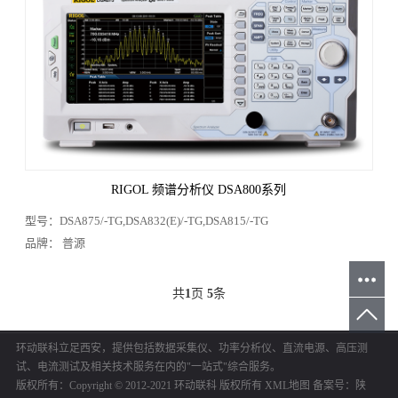
RIGOL 频谱分析仪 DSA800系列
型号：DSA875/-TG,DSA832(E)/-TG,DSA815/-TG
品牌： 普源
共
1
页
5
条
环动联科立足西安，提供包括数据采集仪、功率分析仪、直流电源、高压测
试、电流测试及相关技术服务在内的"一站式"综合服务。
版权所有：Copyright © 2012-2021 环动联科 版权所有
XML地图
备案号：
陕